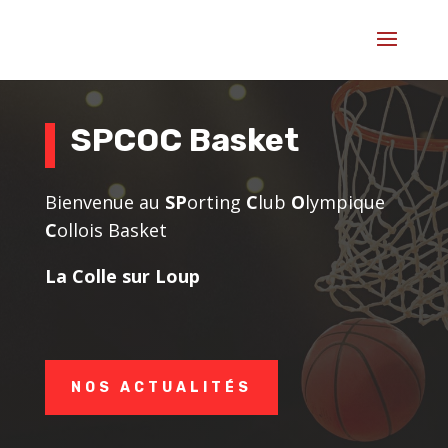
SPCOC Basket
Bienvenue au
SP
orting
C
lub
O
lympique
C
ollois Basket
La Colle sur Loup
NOS ACTUALITÉS