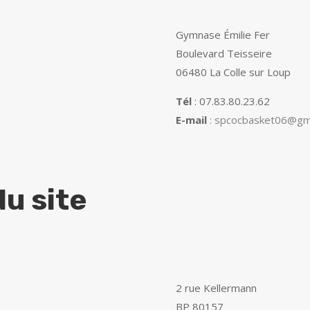
Gymnase Émilie Fer
Boulevard Teisseire
06480 La Colle sur Loup
Tél
: 07.83.80.23.62
E-mail
:
spcocbasket06@gma
u site
2 rue Kellermann
BP 80157